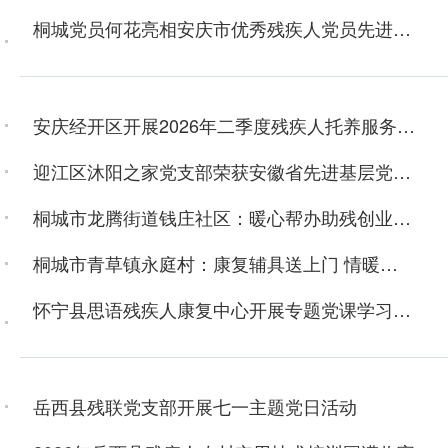
桐城党员何花亮相安庆市优秀残疾人党员先进事迹宣讲舞台
安庆经开区开展2026年二季度残疾人托养服务机构督查
迎江区沐阳之家党支部荣获安徽省先进基层党组织称号
桐城市龙腾街道钱庄社区：暖心帮办助残创业 精准服务纾解民忧
桐城市青草镇永庭村：康复辅具送上门 情暖特殊群体
怀宁县思语残疾人康复中心开展专题党课学习活动
岳西县残联党支部开展七一主题党日活动