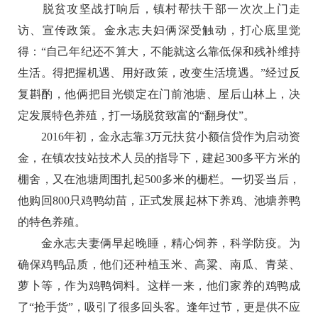
脱贫攻坚战打响后，镇村帮扶干部一次次上门走
访、宣传政策。金永志夫妇俩深受触动，打心底里觉
得：“自己年纪还不算大，不能就这么靠低保和残补维持
生活。得把握机遇、用好政策，改变生活境遇。”经过反
复斟酌，他俩把目光锁定在门前池塘、屋后山林上，决
定发展特色养殖，打一场脱贫致富的“翻身仗”。
2016年初，金永志靠3万元扶贫小额信贷作为启动资
金，在镇农技站技术人员的指导下，建起300多平方米的
棚舍，又在池塘周围扎起500多米的栅栏。一切妥当后，
他购回800只鸡鸭幼苗，正式发展起林下养鸡、池塘养鸭
的特色养殖。
金永志夫妻俩早起晚睡，精心饲养，科学防疫。为
确保鸡鸭品质，他们还种植玉米、高粱、南瓜、青菜、
萝卜等，作为鸡鸭饲料。这样一来，他们家养的鸡鸭成
了“抢手货”，吸引了很多回头客。逢年过节，更是供不应