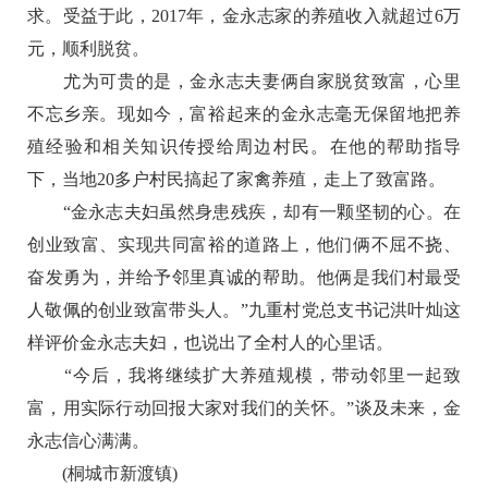
求。受益于此，2017年，金永志家的养殖收入就超过6万
元，顺利脱贫。
尤为可贵的是，金永志夫妻俩自家脱贫致富，心里
不忘乡亲。现如今，富裕起来的金永志毫无保留地把养
殖经验和相关知识传授给周边村民。在他的帮助指导
下，当地20多户村民搞起了家禽养殖，走上了致富路。
“金永志夫妇虽然身患残疾，却有一颗坚韧的心。在
创业致富、实现共同富裕的道路上，他们俩不屈不挠、
奋发勇为，并给予邻里真诚的帮助。他俩是我们村最受
人敬佩的创业致富带头人。”九重村党总支书记洪叶灿这
样评价金永志夫妇，也说出了全村人的心里话。
“今后，我将继续扩大养殖规模，带动邻里一起致
富，用实际行动回报大家对我们的关怀。”谈及未来，金
永志信心满满。
(桐城市新渡镇)