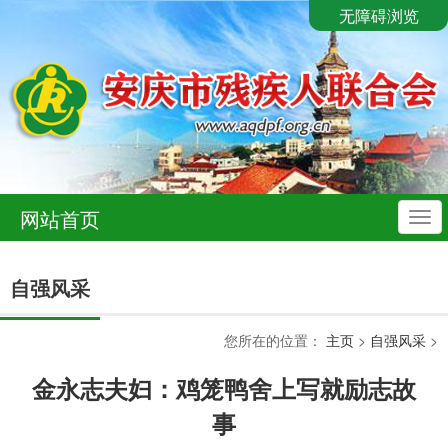
无障碍浏览
网站首页
导
航
自强风采
您所在的位置：
主页
>
自强风采
>
金永志夫妇：鸡笼鸭舍上写就励志故
事