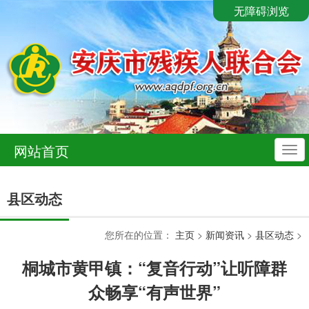
无障碍浏览
网站首页
导
航
县区动态
您所在的位置：
主页
>
新闻资讯
>
县区动态
>
桐城市黄甲镇：“复音行动”让听障群
众畅享“有声世界”