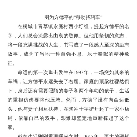
图为方德平的“移动招聘车”
在桐城市青草镇永庭村西小圩组，提起方德平的名
字，人们总会流露出由衷的敬佩。但他用坚韧的意志，
将一段充满挑战的人生，书写成了一段感人至深的励志
故事，成为了当地一种自强不息、乐于奉献的精神象
征。
命运的第一次重击发生在1997年，一场突如其来的
车祸，让方德平永远失去了右腿。家庭的顶梁柱骤然倒
下，身后还有需要照顾的妻子和两个年幼的孩子，生活
的重担仿佛要将他压垮。然而，方德平没有向命运低
头，他与妻子相互扶持，在陶冲十字街开起了一家小店
铺，依靠自己的双手，艰难却坚定地重新撑起了这个
家。
就在生活刚刚重现曙光之时，2013年，更大的噩耗