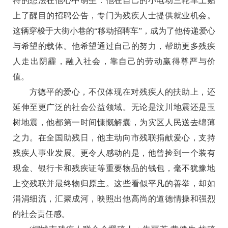
特的想法在他心中萌生：他在自己的小电动三轮车上贴
上了醒目的招聘公告，专门为残疾人士提供就业机会。
这辆穿梭于大街小巷的“移动招聘车”，成为了他传递爱心
与希望的载体。他希望通过自己的努力，帮助更多残疾
人走出阴霾，融入社会，靠自己的劳动赢得尊严与价
值。
方德平的爱心，不仅体现在对残疾人的扶助上，还
延伸至更广泛的社会公益领域。无论是汶川地震还是玉
树地震，他都第一时间慷慨解囊，为灾区人民送去绵薄
之力。在全国助残日，他主动向市残联捐献爱心，支持
残疾人事业发展。更令人感动的是，他曾捡到一个装有
现金、银行卡和残疾证等重要物品的钱包，毫不犹豫地
上交残联并最终物归原主。这些看似平凡的善举，却如
涓涓细流，汇聚成河，映照出他高尚的道德情操和强烈
的社会责任感。