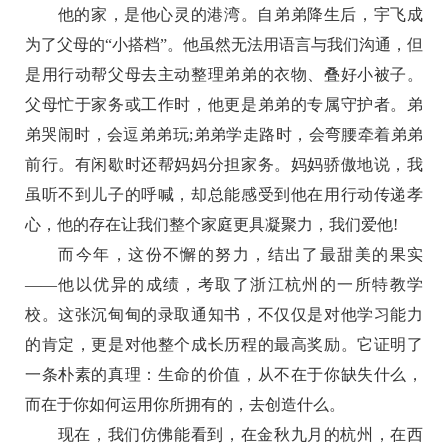
他的家，是他心灵的港湾。自弟弟降生后，宇飞成
为了父母的“小搭档”。他虽然无法用语言与我们沟通，但
是用行动帮父母去主动整理弟弟的衣物、叠好小被子。
父母忙于家务或工作时，他更是弟弟的专属守护者。弟
弟哭闹时，会逗弟弟玩;弟弟学走路时，会弯腰牵着弟弟
前行。有闲歇时还帮妈妈分担家务。妈妈骄傲地说，我
虽听不到儿子的呼喊，却总能感受到他在用行动传递孝
心，他的存在让我们整个家庭更具凝聚力，我们爱他!
而今年，这份不懈的努力，结出了最甜美的果实
——他以优异的成绩，考取了浙江杭州的一所特教学
校。这张沉甸甸的录取通知书，不仅仅是对他学习能力
的肯定，更是对他整个成长历程的最高奖励。它证明了
一条朴素的真理：生命的价值，从不在于你缺失什么，
而在于你如何运用你所拥有的，去创造什么。
现在，我们仿佛能看到，在金秋九月的杭州，在西