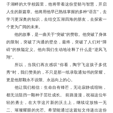
子湖畔的大学校园里，他将带着这份坚韧与智慧，开启
人生的新篇章。他将用他早已熟练掌握的多种“语言”，去
学习更深奥的知识，去结交五湖四海的朋友，去探索一
个更为广阔的未来。
他的故事，是一曲关于“突破”的赞歌。他突破了身体
的限制，突破了沟通的壁垒，最终，突破了人们对“障
碍”的狭隘定义。他向我们生动地诠释了什么是“逆风飞
翔”。
所以，当我们再次感叹“你看，陶宇飞这孩子多优
秀”时，我们赞美的，不只是那一纸录取通知书的荣耀，
更是他那颗永不设限、永远向上的心。
他让我们相信：生命自有锋芒，无论寂静或喧响，
都无法阻挡一颗种子茁壮成长。 前路漫漫，祝福这位年
轻的勇士，在大学这片新的沃土上，继续绽放独一无
二、璀璨耀眼的光芒。希望能通过这篇短文传递出这份