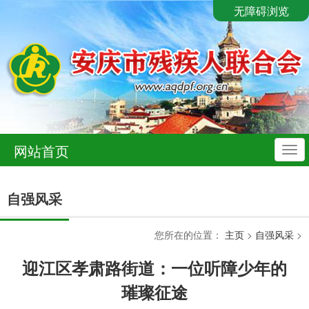
无障碍浏览
网站首页
导
航
自强风采
您所在的位置：
主页
>
自强风采
>
迎江区孝肃路街道：一位听障少年的
璀璨征途